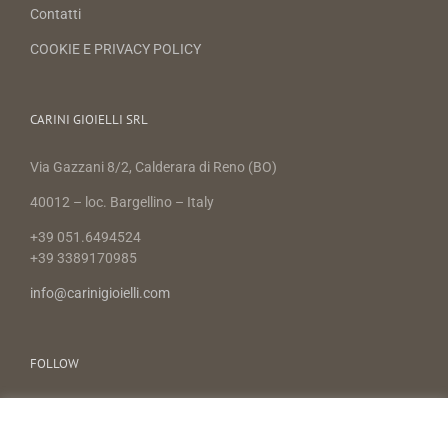
Contatti
COOKIE E PRIVACY POLICY
CARINI GIOIELLI SRL
Via Gazzani 8/2, Calderara di Reno (BO)
40012 – loc. Bargellino – Italy
+39 051.6494524
+39 3389170985
info@carinigioielli.com
FOLLOW