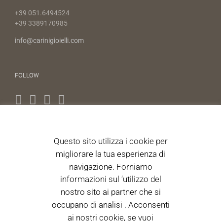
+39 051.6494524
+39 3389170985
info@carinigioielli.com
FOLLOW
Questo sito utilizza i cookie per
NEWS LETTER
migliorare la tua esperienza di
navigazione. Forniamo
Autorizzo il trattamento dei dati personali ai sensi dell'articolo
13 D.Lgs. 196/2003. 196/2003. (Informativa)
informazioni sul ‘utilizzo del
nostro sito ai partner che si
occupano di analisi . Acconsenti
Acceto i termini di utilizzo
ai nostri cookie, se vuoi