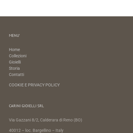
MENU’
Home
Collezioni
Gioielli
Storia
Contatti
COOKIE E PRIVACY POLICY
CARINI GIOIELLI SRL
Via Gazzani 8/2, Calderara di Reno (BO)
40012 – loc. Bargellino – Italy