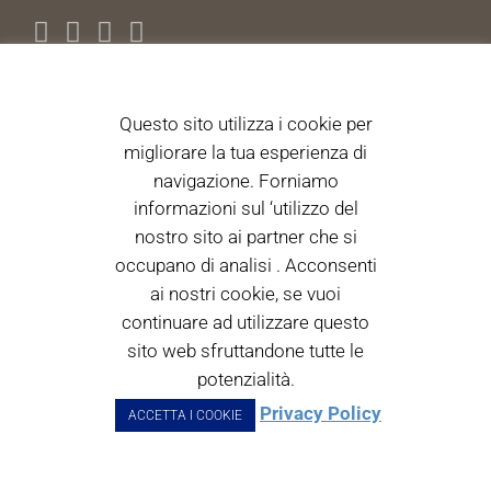
Questo sito utilizza i cookie per
NEWS LETTER
migliorare la tua esperienza di
navigazione. Forniamo
Autorizzo il trattamento dei dati personali ai sensi dell'articolo
13 D.Lgs. 196/2003. 196/2003. (Informativa)
informazioni sul ‘utilizzo del
nostro sito ai partner che si
occupano di analisi . Acconsenti
Acceto i termini di utilizzo
ai nostri cookie, se vuoi
continuare ad utilizzare questo
sito web sfruttandone tutte le
potenzialità.
Privacy Policy
ACCETTA I COOKIE
CARINI GIOIELLI 2017 | All Rights Reserved |