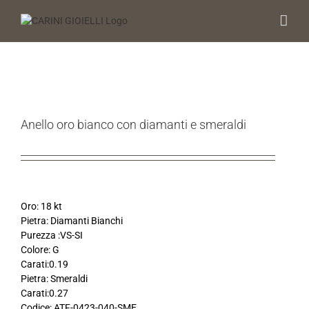
Salta
al
contenuto
Anello oro bianco con diamanti e smeraldi
Oro: 18 kt
Pietra: Diamanti Bianchi
Purezza :VS-SI
Colore: G
Carati:0.19
Pietra: Smeraldi
Carati:0.27
Codice: ATF-0423-040-SME