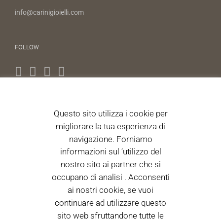
info@carinigioielli.com
FOLLOW
Questo sito utilizza i cookie per
NEWS LETTER
migliorare la tua esperienza di
Autorizzo il trattamento dei dati personali ai sensi dell'articolo
navigazione. Forniamo
13 D.Lgs. 196/2003. 196/2003. (Informativa)
informazioni sul ‘utilizzo del
nostro sito ai partner che si
occupano di analisi . Acconsenti
Acceto i termini di utilizzo
ai nostri cookie, se vuoi
continuare ad utilizzare questo
sito web sfruttandone tutte le