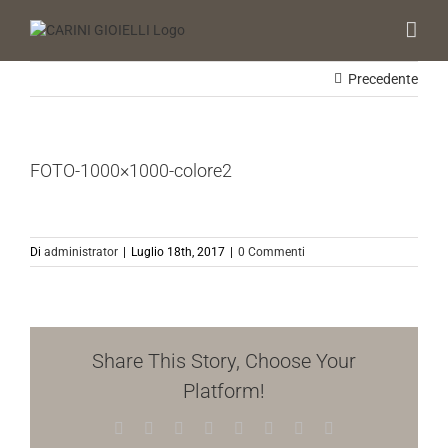
Salta
al
contenuto
Precedente
FOTO-1000×1000-colore2
Di
administrator
|
Luglio 18th, 2017
|
0 Commenti
Share This Story, Choose Your
Platform!
Facebook
X
Reddit
LinkedIn
Tumblr
Pinterest
Vk
Email