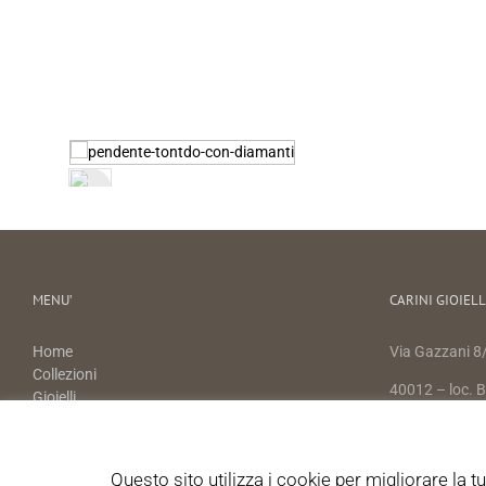
MENU’
CARINI GIOIELL
Home
Via Gazzani 8/
Collezioni
40012 – loc. Ba
Gioielli
Storia
+39 051.6494
Contatti
+39 3389170
Questo sito utilizza i cookie per migliorare la 
COOKIE E PRIVACY POLICY