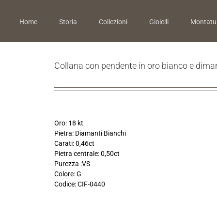
Home
Storia
Collezioni
Gioielli
Montatu
Collana con pendente in oro bianco e diman
Oro: 18 kt
Pietra: Diamanti Bianchi
Carati: 0,46ct
Pietra centrale: 0,50ct
Purezza :VS
Colore: G
Codice: CIF-0440