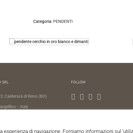
Categoria:
PENDENTI
I SRL
FOLLOW
2, Calderara di Reno (BO)
rgellino – Italy
524
985
tua esperienza di navigazione. Forniamo informazioni sul ‘utili