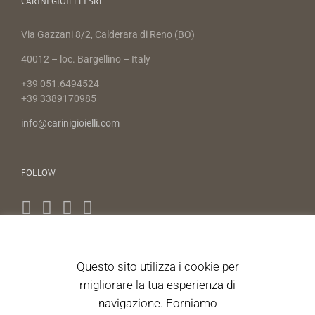
CARINI GIOIELLI SRL
Via Gazzani 8/2, Calderara di Reno (BO)
40012 – loc. Bargellino – Italy
+39 051.6494524
+39 3389170985
info@carinigioielli.com
FOLLOW
Questo sito utilizza i cookie per
NEWS LETTER
migliorare la tua esperienza di
navigazione. Forniamo
Autorizzo il trattamento dei dati personali ai sensi dell'articolo