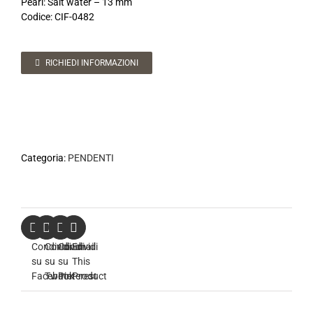
Pearl: Salt water – 13 mm
Codice: CIF-0482
RICHIEDI INFORMAZIONI
Categoria:
PENDENTI
Condividi
Condividi
Condividi
Email
su
su
su
This
Facebook
Twitter
Pinterest
Product