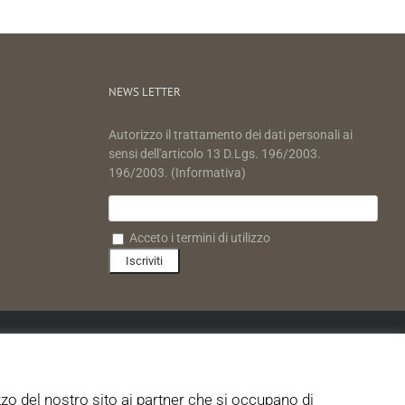
NEWS LETTER
Autorizzo il trattamento dei dati personali ai
sensi dell'articolo 13 D.Lgs. 196/2003.
196/2003. (Informativa)
Acceto i termini di utilizzo
zzo del nostro sito ai partner che si occupano di