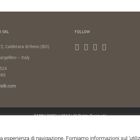
I SRL
FOLLOW
2, Calderara di Reno (BO)
rgellino – Italy
524
985
ielli.com
CARINI GIOIELLI 2017 | All Rights Reserved |
tua esperienza di navigazione. Forniamo informazioni sul ‘utili