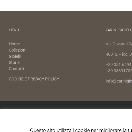
MENU’
CARINI GIOIELL
Home
Via Gazzani 8/
Collezioni
40012 – loc. Ba
Gioielli
Storia
+39 051.6494
Contatti
+39 3389170
COOKIE E PRIVACY POLICY
info@carinigio
Questo sito utilizza i cookie per migliorare la 