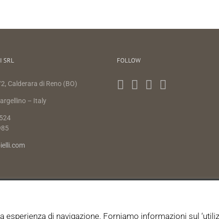
I SRL
FOLLOW
2, Calderara di Reno (BO)
rgellino – Italy
524
985
ielli.com
CARINI GIOIELLI 2017 | All Rights Reserved |
tua esperienza di navigazione. Forniamo informazioni sul ‘utili