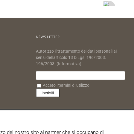
NEWS LETTER
Autorizzo il trattamento dei dati personali ai
sensi dell'articolo 13 D.Lgs. 196/2003.
196/2003. (Informativa)
Acceto i termini di utilizzo
zzo del nostro sito ai partner che si occupano di