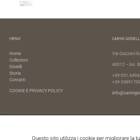
MENU’
CARINI GIOIELL
Home
Via Gazzani 8/
Collezioni
40012 – loc. Ba
Gioielli
Storia
+39 051.6494
Contatti
+39 3389170
COOKIE E PRIVACY POLICY
info@carinigio
Questo sito utilizza i cookie per migliorare la 