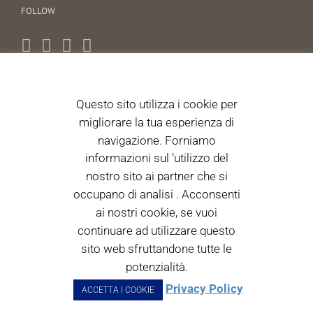
FOLLOW
Questo sito utilizza i cookie per
NEWS LETTER
migliorare la tua esperienza di
navigazione. Forniamo
Autorizzo il trattamento dei dati personali ai sensi dell'articolo
13 D.Lgs. 196/2003. 196/2003. (Informativa)
informazioni sul ‘utilizzo del
nostro sito ai partner che si
occupano di analisi . Acconsenti
Acceto i termini di utilizzo
ai nostri cookie, se vuoi
continuare ad utilizzare questo
sito web sfruttandone tutte le
potenzialità.
Privacy Policy
ACCETTA I COOKIE