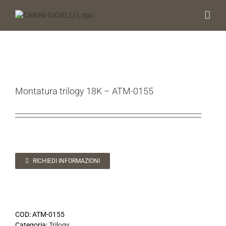
Salta
al
contenuto
Montatura trilogy 18K – ATM-0155
RICHIEDI INFORMAZIONI
COD:
ATM-0155
Categoria:
Trilogy