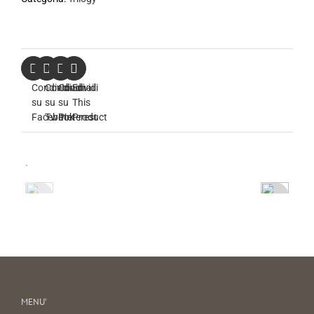
Condividi
Condividi
Condividi
Email
su
su
su
This
Facebook
Twitter
Pinterest
Product
MENU’