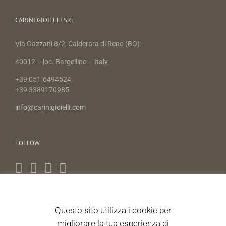
CARINI GIOIELLI SRL
Via Gazzani 8/2, Calderara di Reno (BO)
40012 – loc. Bargellino – Italy
+39 051.6494524
+39 3389170985
info@carinigioielli.com
FOLLOW
Questo sito utilizza i cookie per
NEWS LETTER
migliorare la tua esperienza di