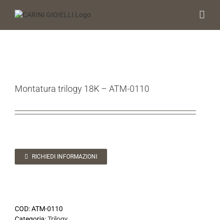
Salta
al
contenuto
Montatura trilogy 18K – ATM-0110
RICHIEDI INFORMAZIONI
COD:
ATM-0110
Categoria:
Trilogy